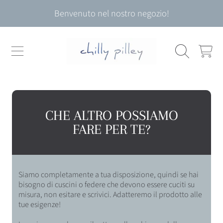
Usa
Benvenuto nel nostro negozio!
le
VAI AL CONTENUTO
frecce
sinistra/destra
per
CARRELL
sfogliare
lo
slideshow
o
scorri
a
CHE ALTRO POSSIAMO
sinistra/destra
FARE PER TE?
con
il
dito
se
usi
Siamo completamente a tua disposizione, quindi se hai
un
bisogno di cuscini o federe che devono essere cuciti su
dispositivo
misura, non esitare e scrivici. Adatteremo il prodotto alle
mobile
tue esigenze!