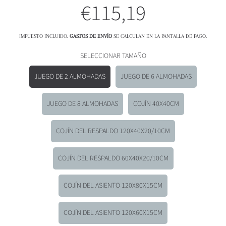
€115,19
Precio
Regular
IMPUESTO INCLUIDO.
GASTOS DE ENVÍO
SE CALCULAN EN LA PANTALLA DE PAGO.
SELECCIONAR TAMAÑO
JUEGO DE 2 ALMOHADAS
JUEGO DE 6 ALMOHADAS
JUEGO DE 8 ALMOHADAS
COJÍN 40X40CM
COJÍN DEL RESPALDO 120X40X20/10CM
COJÍN DEL RESPALDO 60X40X20/10CM
COJÍN DEL ASIENTO 120X80X15CM
COJÍN DEL ASIENTO 120X60X15CM