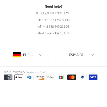
Need help?
OFFICE@CHILLYPILLEY.DE
DE:
+49 152 174 84 436
AT:
+43 688 649 211 07
Mo-Fr von 7 bis 16 Uhr
País/región
Idioma
EUR €
ESPAÑOL
© 2026 chillypilley.
.
Tecnología de Shopify
Formas
de
pago
Utiliza
las
flechas
izquierda/derecha