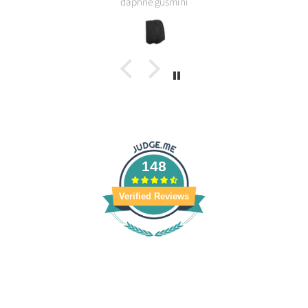
daphne gusmini
148
Verified Reviews