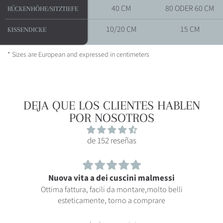
40 CM
80 ODER 60 CM
RÜCKENHÖHE/SITZTIEFE
RÜCKENHÖHE/SITZTIEFE
10/20 CM
15 CM
KISSENDICKE
KISSENDICKE
* Sizes are European and expressed in centimeters
DEJA QUE LOS CLIENTES HABLEN
POR NOSOTROS
de 152 reseñas
Nuova vita a dei cuscini malmessi
Ottima fattura, facili da montare,molto belli
esteticamente, torno a comprare