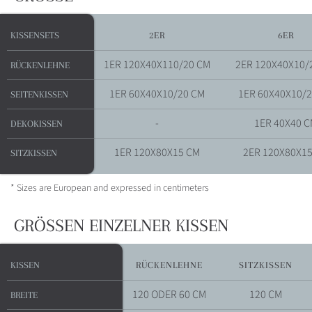
KISSENSETS
KISSENSETS
2ER
6ER
1ER 120X40X110/20 CM
2ER 120X40X10/
RÜCKENLEHNE
RÜCKENLEHNE
1ER 60X40X10/20 CM
1ER 60X40X10/
SEITENKISSEN
SEITENKISSEN
-
1ER 40X40 
DEKOKISSEN
DEKOKISSEN
1ER 120X80X15 CM
2ER 120X80X1
SITZKISSEN
SITZKISSEN
* Sizes are European and expressed in centimeters
GRÖSSEN EINZELNER KISSEN
KISSEN
KISSEN
RÜCKENLEHNE
SITZKISSEN
120 ODER 60 CM
120 CM
BREITE
BREITE