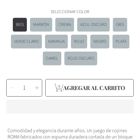
SELECCIONAR COLOR
BEIS
MARRÓN
CREMA
AZUL OSCURO
GRIS
VERDE CLARO
NARANJA
ROJO
NEGRO
PLATA
CAMEL
ROJO OSCURO
SELECCIONAR
Reducir
Aumentar
CANTIDAD
AGREGAR AL CARRITO
cantidad
cantidad
para
para
Cojines
Cojines
acolchados
acolchados
para
para
muebles
muebles
de
de
palets
palets
ROMA
ROMA
Comodidad y elegancia durante años. Un juego de cojines
ROMA fabricados con espuma duradera cortada de un bloque