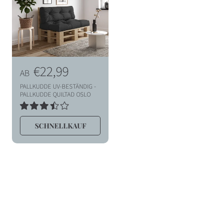
T
I
O
N
N
€22,99
AB
:
o
PALLKUDDE UV-BESTÄNDIG -
r
PALLKUDDE QUILTAD OSLO
m
2
BEWERTUNGEN
a
SCHNELLKAUF
INSGESAMT
l
p
r
e
i
s