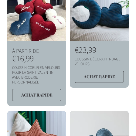
e
e
l
l
P
P
€23,99
À PARTIR DE
r
€16,99
r
COUSSIN DÉCORATIF NUAGE
i
i
VELOURS
COUSSIN COEUR EN VELOURS
x
x
POUR LA SAINT VALENTIN
ACHAT RAPIDE
AVEC BRODERIE
h
h
PERSONNALISÉE
a
a
ACHAT RAPIDE
b
b
i
i
t
t
u
u
e
e