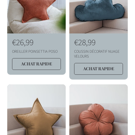
l
l
P
€26,99
P
€28,99
r
r
OREILLER POINSETTIA POSO
COUSSIN DÉCORATIF NUAGE
i
i
VELOURS
ACHAT RAPIDE
x
x
ACHAT RAPIDE
h
h
a
a
b
b
i
i
t
t
u
u
e
e