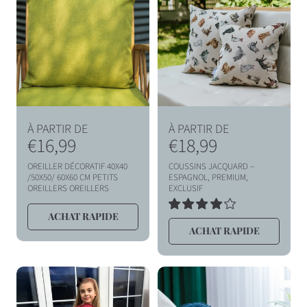
t
t
u
u
e
e
l
l
P
P
À PARTIR DE
À PARTIR DE
r
€16,99
r
€18,99
i
i
OREILLER DÉCORATIF 40X40
COUSSINS JACQUARD –
x
x
/50X50/ 60X60 CM PETITS
ESPAGNOL, PREMIUM,
OREILLERS OREILLERS
EXCLUSIF
h
h
1
a
a
ACHAT RAPIDE
TOTAL
ACHAT RAPIDE
DES
b
b
AVIS
i
i
t
t
u
u