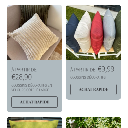
t
t
u
u
e
e
l
l
P
P
€9,99
À PARTIR DE
À PARTIR DE
r
€28,90
r
COUSSINS DÉCORATIFS
i
i
COUSSINS DÉCORATIFS EN
ACHAT RAPIDE
x
x
VELOURS CÔTELÉ LARGE
h
h
ACHAT RAPIDE
a
a
b
b
i
i