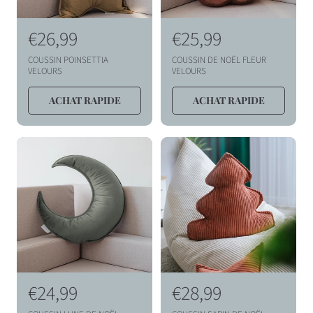
l
l
P
€26,99
P
€25,99
r
r
COUSSIN POINSETTIA
COUSSIN DE NOËL FLEUR
i
i
VELOURS
VELOURS
x
x
ACHAT RAPIDE
ACHAT RAPIDE
h
h
a
a
b
b
i
i
t
t
u
u
e
e
l
l
P
€24,99
P
€28,99
r
r