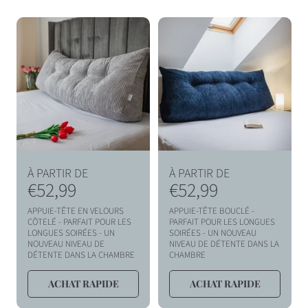
C
T
I
O
N
:
P
P
À PARTIR DE
À PARTIR DE
r
€52,99
r
€52,99
i
i
APPUIE-TÊTE EN VELOURS
APPUIE-TÊTE BOUCLÉ -
x
x
CÔTELÉ - PARFAIT POUR LES
PARFAIT POUR LES LONGUES
LONGUES SOIRÉES - UN
SOIRÉES - UN NOUVEAU
h
h
NOUVEAU NIVEAU DE
NIVEAU DE DÉTENTE DANS LA
DÉTENTE DANS LA CHAMBRE
CHAMBRE
a
a
b
b
ACHAT RAPIDE
ACHAT RAPIDE
i
i