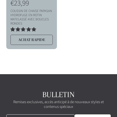
r
€23,99
i
COUSSIN DE CHAISE PAPASAN
x
HYDROFUGE EN ROTIN
MATELASSÉ AVEC BOUCLES
h
RONDES
a
6
TOTAL
b
ACHAT RAPIDE
DES
i
AVIS
t
u
e
l
BULLETIN
Remises exclusives, accès anticipé à de nouveaux styles et
contenus spéciaux