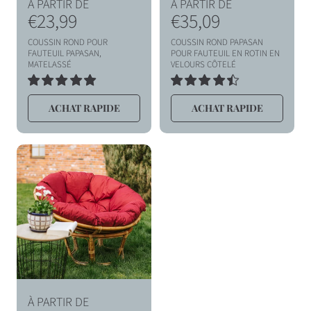
P
P
À PARTIR DE
À PARTIR DE
r
€23,99
r
€35,09
i
i
COUSSIN ROND POUR
COUSSIN ROND PAPASAN
x
x
FAUTEUIL PAPASAN,
POUR FAUTEUIL EN ROTIN EN
MATELASSÉ
VELOURS CÔTELÉ
h
h
8
6
a
a
TOTAL
TOTAL
ACHAT RAPIDE
ACHAT RAPIDE
DES
DES
b
b
AVIS
AVIS
i
i
t
t
u
u
e
e
l
l
P
À PARTIR DE