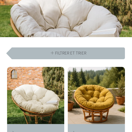
L
L
E
C
T
FILTRER ET TRIER
I
O
N
: