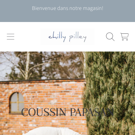
Bienvenue dans notre magasin!
ALLER AU CONTENU
CHARIOT
C
COUSSIN PAPASAN
O