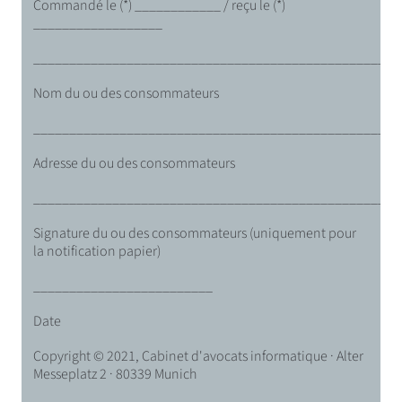
Commandé le (*) ____________ / reçu le (*)
__________________
___________________________________________________
Nom du ou des consommateurs
___________________________________________________
Adresse du ou des consommateurs
___________________________________________________
Signature du ou des consommateurs (uniquement pour
la notification papier)
_________________________
Date
Copyright © 2021, Cabinet d'avocats informatique · Alter
Messeplatz 2 · 80339 Munich