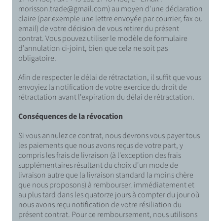
morisson.trade@gmail.com) au moyen d'une déclaration
claire (par exemple une lettre envoyée par courrier, fax ou
email) de votre décision de vous retirer du présent
contrat. Vous pouvez utiliser le modèle de formulaire
d’annulation ci-joint, bien que cela ne soit pas
obligatoire.
Afin de respecter le délai de rétractation, il suffit que vous
envoyiez la notification de votre exercice du droit de
rétractation avant l'expiration du délai de rétractation.
Conséquences de la révocation
Si vous annulez ce contrat, nous devrons vous payer tous
les paiements que nous avons reçus de votre part, y
compris les frais de livraison (à l'exception des frais
supplémentaires résultant du choix d'un mode de
livraison autre que la livraison standard la moins chère
que nous proposons) à rembourser. immédiatement et
au plus tard dans les quatorze jours à compter du jour où
nous avons reçu notification de votre résiliation du
présent contrat. Pour ce remboursement, nous utilisons