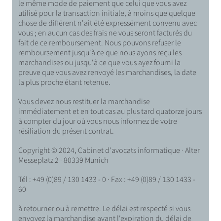
le même mode de paiement que celui que vous avez
utilisé pour la transaction initiale, à moins que quelque
chose de différent n'ait été expressément convenu avec
vous ; en aucun cas des frais ne vous seront facturés du
fait de ce remboursement. Nous pouvons refuser le
remboursement jusqu'à ce que nous ayons reçu les
marchandises ou jusqu'à ce que vous ayez fourni la
preuve que vous avez renvoyé les marchandises, la date
la plus proche étant retenue.
Vous devez nous restituer la marchandise
immédiatement et en tout cas au plus tard quatorze jours
à compter du jour où vous nous informez de votre
résiliation du présent contrat.
Copyright © 2024, Cabinet d'avocats informatique · Alter
Messeplatz 2 · 80339 Munich
Tél : +49 (0)89 / 130 1433 - 0 · Fax : +49 (0)89 / 130 1433 -
60
à retourner ou à remettre. Le délai est respecté si vous
envoyez la marchandise avant l'expiration du délai de