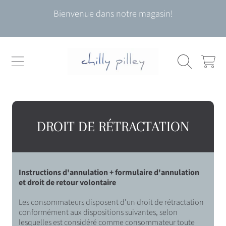
Utilisez
Bienvenue dans notre magasin!
les
ALLER AU CONTENU
flèches
gauche/droite
pour
naviguer
CHARIOT
dans
le
diaporama
ou
balayez
vers
DROIT DE RÉTRACTATION
la
gauche/droite
si
vous
Instructions d'annulation + formulaire d'annulation
utilisez
et droit de retour volontaire
un
appareil
Les consommateurs disposent d'un droit de rétractation
mobile
conformément aux dispositions suivantes, selon
lesquelles est considéré comme consommateur toute