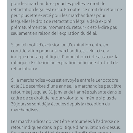
pour les marchandises pour lesquelles le droit de
rétractation légal est exclu. En outre, ce droit de retour ne
peut plus être exercé pour les marchandises pour
lesquelles le droit de rétractation légal a déjà expiré
prématurément au moment du retour - c'est-à-dire pas
seulement en raison de l'expiration du délai.
Si un tel motif d'exclusion ou d'expiration entre en
considération pour nos marchandises, celui-ci sera
indiqué dans la politique d'annulation ci-dessus sous la
rubrique « Exclusion ou expiration anticipée du droit de
rétractation ».
Si la marchandise vous est envoyée entre le 1er octobre
et le 31 décembre d'une année, la marchandise peut être
retournée jusqu'au 31 janvier de l'année suivante dans le
cadre de ce droit de retour volontaire, même si plus de
30 jours se sont déjà écoulés depuis la réception du
marchandises .
Les marchandises doivent être retournées à l'adresse de
retour indiquée dans la politique d'annulation ci-dessus.