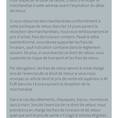
Pour respecter le délai de retour, il suffit d'envoyer la
marchandise à cette adresse avant l'expiration du délai
de retour.
Si vous retournez des marchandises conformément à
cette politique de retour dans les 14 jours suivant la
réception des marchandises, nous vous rembourserons le
prix d'achat, frais de livraison compris. Passé le délai
susmentionné, vous devrez supporter les frais de
livraison, sauf indication contraire dans le règlement
suivant. De plus, si vous exercez ce droit de retour, vous
supportez le risque de transport et les frais de retour.
Par dérogation, les frais de retour seront à notre charge
lors de l'exercice de ce droit de retour si vous nous
envoyez un article dont le prix de vente est supérieur à 40
EUR dans les 14 jours suivant la réception de la
marchandise.
Dans le cas des vêtements, chaussures, bijoux, montres et
sacs à main, lors de l'exercice de ce droit de retour, nous
prendrons en charge les frais de livraison et de retour
quel que soit le prix de vente s'il s'agit d'articles éligibles