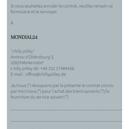
Si vous souhaitez annuler le contrat, veuillez remplir ce
formulaire et le renvoyer.
À
MONDIAL24
"chilly pilley"
Anneau d'Oldenbourg 3,
02829 Markersdorf
c
hilly pilley tél: +49 152 17484436
E-mail : office@chillypilley.de
Je/nous (*) révoquons par la présente le contrat conclu
par moi/nous (*) pour l'achat des biens suivants (*)/la
fourniture du service suivant (*)
___________________________________________________
___________________________________________________