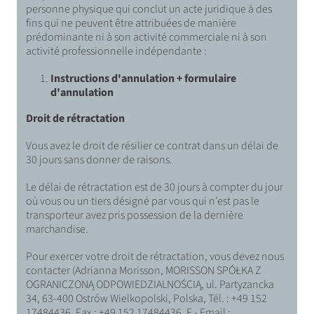
personne physique qui conclut un acte juridique à des
fins qui ne peuvent être attribuées de manière
prédominante ni à son activité commerciale ni à son
activité professionnelle indépendante :
Instructions d'annulation + formulaire
d'annulation
Droit de rétractation
Vous avez le droit de résilier ce contrat dans un délai de
30 jours sans donner de raisons.
Le délai de rétractation est de 30 jours à compter du jour
où vous ou un tiers désigné par vous qui n'est pas le
transporteur avez pris possession de la dernière
marchandise.
Pour exercer votre droit de rétractation, vous devez nous
contacter (Adrianna Morisson, MORISSON SPÓŁKA Z
OGRANICZONĄ ODPOWIEDZIALNOŚCIĄ, ul. Partyzancka
34, 63-400 Ostrów Wielkopolski, Polska, Tél. : +49 152
17484436, Fax : +49 152 17484436, E - Email :