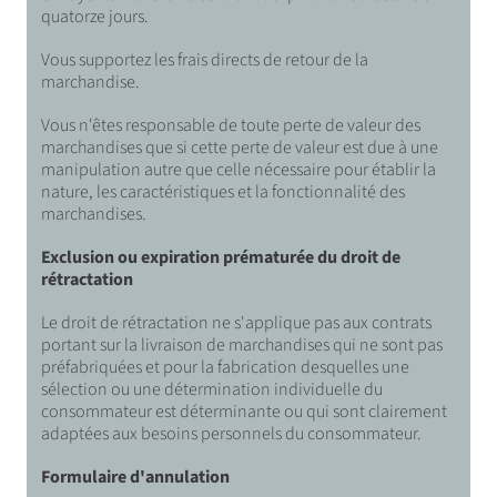
quatorze jours.
Vous supportez les frais directs de retour de la
marchandise.
Vous n'êtes responsable de toute perte de valeur des
marchandises que si cette perte de valeur est due à une
manipulation autre que celle nécessaire pour établir la
nature, les caractéristiques et la fonctionnalité des
marchandises.
Exclusion ou expiration prématurée du droit de
rétractation
Le droit de rétractation ne s'applique pas aux contrats
portant sur la livraison de marchandises qui ne sont pas
préfabriquées et pour la fabrication desquelles une
sélection ou une détermination individuelle du
consommateur est déterminante ou qui sont clairement
adaptées aux besoins personnels du consommateur.
Formulaire d'annulation