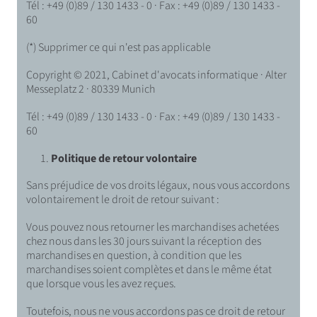
Tél : +49 (0)89 / 130 1433 - 0 · Fax : +49 (0)89 / 130 1433 -
60
(*) Supprimer ce qui n'est pas applicable
Copyright © 2021, Cabinet d'avocats informatique · Alter
Messeplatz 2 · 80339 Munich
Tél : +49 (0)89 / 130 1433 - 0 · Fax : +49 (0)89 / 130 1433 -
60
Politique de retour volontaire
Sans préjudice de vos droits légaux, nous vous accordons
volontairement le droit de retour suivant :
Vous pouvez nous retourner les marchandises achetées
chez nous dans les 30 jours suivant la réception des
marchandises en question, à condition que les
marchandises soient complètes et dans le même état
que lorsque vous les avez reçues.
Toutefois, nous ne vous accordons pas ce droit de retour