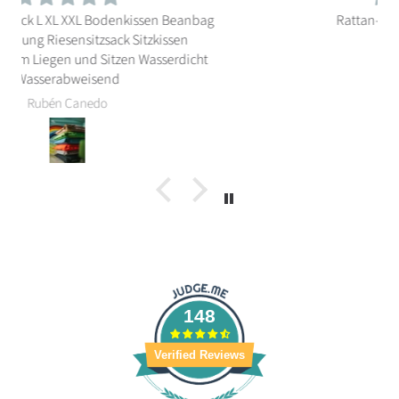
Rattan-Möbelkissen mit Keder
Sabine Puschner
148
Verified Reviews