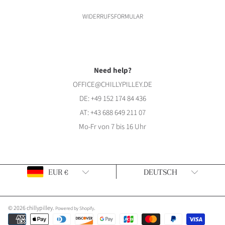
WIDERRUFSFORMULAR
Need help?
OFFICE@CHILLYPILLEY.DE
DE:
+49 152 174 84 436
AT:
+43 688 649 211 07
Mo-Fr von 7 bis 16 Uhr
Land/Region
Sprache
EUR €
DEUTSCH
© 2026 chillypilley.
.
Powered by Shopify
Zahlungsarten