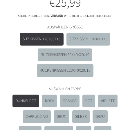
€25,99
Normalpreis
STEUERN INBEGRIFFEN.
VERSAND
WIRD BEIM CHECKOUT BERECHNET.
AUSWÄHLEN GRÖSSE
SITZKISSEN 120X80X15
SITZKISSEN 120X60X15
RÜCKENKISSEN 60X40X20/10
RÜCKENKISSEN 120X40X20/10
AUSWÄHLEN FARBE
DUNKELROT
ROSA
ORANGE
ROT
VIOLETT
CAPPUCCINO
GRÜN
SILBER
GRAU