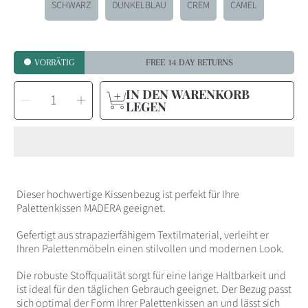
SCHWARZ
DUNKELBLAU
CREM
CAMEL
VORRÄTIG
FREE 14 DAY RETURNS
MENGE
IN DEN WARENKORB
Menge
Menge
AUSWÄHLEN
für
für
LEGEN
Bezüge
Bezüge
für
für
Palettenkissen,
Palettenkissen,
Keil
Keil
Geschnitten,
Geschnitten,
Sitzkissenbezug,
Sitzkissenbezug,
Rückenkissenbezug,
Rückenkissenbezug,
Viele
Viele
Farben
Farben
verringern
erhöhen
Dieser hochwertige Kissenbezug ist perfekt für Ihre
Palettenkissen MADERA geeignet.
Gefertigt aus strapazierfähigem Textilmaterial, verleiht er
Ihren Palettenmöbeln einen stilvollen und modernen Look.
Die robuste Stoffqualität sorgt für eine lange Haltbarkeit und
ist ideal für den täglichen Gebrauch geeignet. Der Bezug passt
sich optimal der Form Ihrer Palettenkissen an und lässt sich