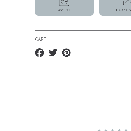
EASY CARE
ELEGANTES
CARE
Auf
Auf
Auf
Facebook
Twitter
Pinterest
teilen
teilen
teilen