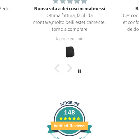
Keder
Nuova vita a dei cuscini malmessi
B
Ottima fattura, facili da
Ces cou
montare,molto belli esteticamente,
et confo
torno a comprare
de dos
bonne 
daphne gusmini
148
Verified Reviews