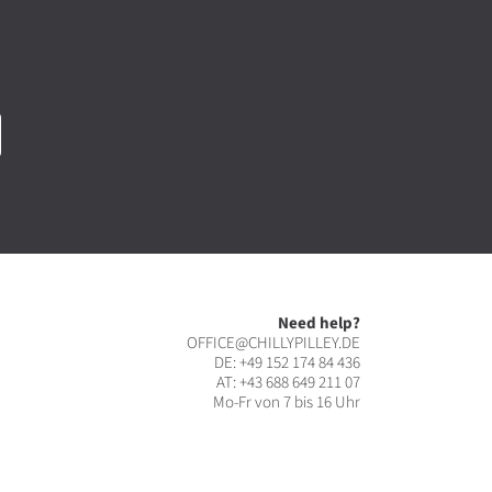
Need help?
OFFICE@CHILLYPILLEY.DE
DE:
+49 152 174 84 436
AT:
+43 688 649 211 07
Mo-Fr von 7 bis 16 Uhr