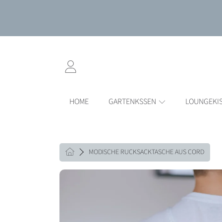
DIREKT ZUM INHALT
EINLOGGEN
HOME
GARTENKSSEN
LOUNGEKI
HOME
MODISCHE RUCKSACKTASCHE AUS CORD
DIREKT ZU DEN PRODUKTINF