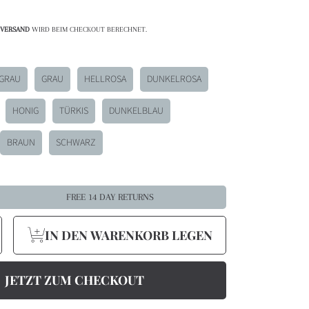
lpreis
VERSAND
WIRD BEIM CHECKOUT BERECHNET.
GRAU
GRAU
HELLROSA
DUNKELROSA
HONIG
TÜRKIS
DUNKELBLAU
BRAUN
SCHWARZ
FREE 14 DAY RETURNS
enge
IN DEN WARENKORB LEGEN
ür
he
odische
ktasche
ucksacktasche
us
ord
rn
rhöhen
JETZT ZUM CHECKOUT