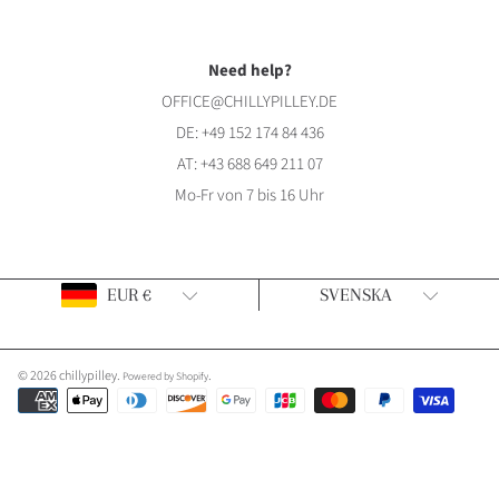
Need help?
OFFICE@CHILLYPILLEY.DE
DE:
+49 152 174 84 436
AT:
+43 688 649 211 07
Mo-Fr von 7 bis 16 Uhr
Land/Region
Sprache
EUR €
SVENSKA
© 2026 chillypilley.
.
Powered by Shopify
Zahlungsarten
Verwenden
Sie
die