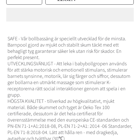
für
für
Ball
Ball
pit
pit
ball
ball
pool
pool
fyrkantig
fyrkantig
mjuk
mjuk
för
för
barn
barn
plastbollar
plastbollar
leka
leka
biljard
biljard
SAFE - Vår bollbassäng är speciellt utvecklad för de minsta.
verringern
erhöhen
Barnpool gjord av mjukt och stabilt skum täckt med ett
behagligt tyg garanterar säker lek utan risk för skador. En
perfekt present.
UTVECKLINGSVÄNLIGT - Att leka i babybollgropen används
för att stärka motorisk och emotionell stimulans, stimulerar
barnets synsinne, motorik, lär sig färger och siffror, dessutom
ger bollarna en utmärkt massage som stimulerar K-
receptorerna rätt social interaktioner genom att spela i en
grupp.
HÖGSTA KVALITET - tillverkad av högkvalitativt, mjukt
material. Både skummet och tyget är Oeko Tex 100
certifierade, dessutom är det hela certifierat för
överensstämmelse med den europeiska CE-standarden och
PN-EN 71-1+A1:2018-08, PL-EN 71-2+A1: 2014 -06 Standarder,
PL-EN 71-8:2018-04. Lätt att hålla ren - med dragkedja,
avtagbar och tvättbar (30℃)