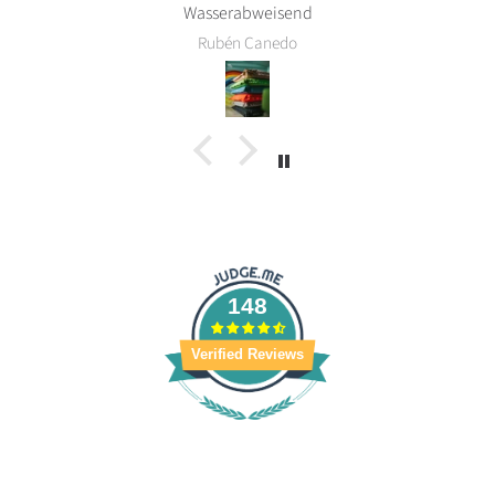
Sabine Puschner
148
Verified Reviews