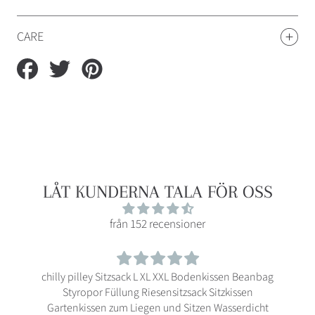
CARE
Auf
Auf
Auf
Facebook
Twitter
Pinterest
teilen
teilen
teilen
LÅT KUNDERNA TALA FÖR OSS
från 152 recensioner
Beanbag
Rattan-Möbelkissen mit Keder
sen
rdicht