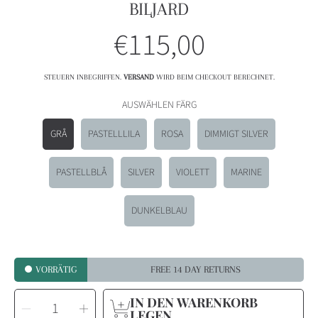
BILJARD
€115,00
Normalpreis
STEUERN INBEGRIFFEN.
VERSAND
WIRD BEIM CHECKOUT BERECHNET.
AUSWÄHLEN FÄRG
GRÅ
PASTELLLILA
ROSA
DIMMIGT SILVER
PASTELLBLÅ
SILVER
VIOLETT
MARINE
DUNKELBLAU
VORRÄTIG
FREE 14 DAY RETURNS
MENGE
IN DEN WARENKORB
Menge
Menge
AUSWÄHLEN
LEGEN